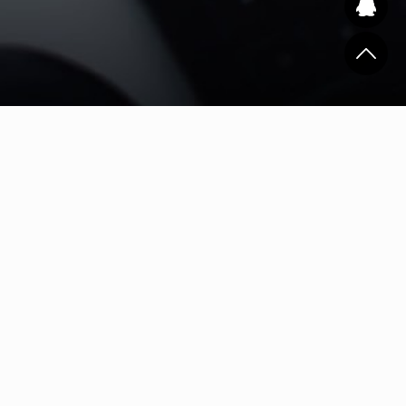
作与场景。
着越来越多观众的关注。
专注神情、精密设备的操作过程得以生动展现，让观众直观感受到
。观众透过屏幕仿佛亲临车间，目睹产品从原料到成品的转化过
；又能通过呈现技术创新、环保实践、团队协作等多元内容，塑造
频已从简单记录走向系统化叙事。它既展现硬核的制造实力，也传
国制造的生动故事。