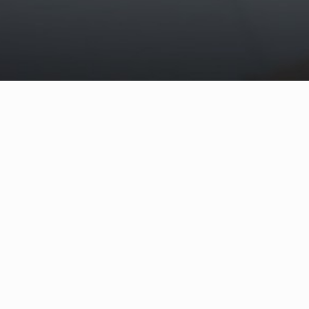
工厂短视
工厂短视频，是以工厂为核心创作场域的短视频内容形态。在社
不同于单纯的娱乐消遣，工厂短视频更侧重于真实呈现工业生产
生产一线的温度与汗水。这种记录不仅展示了制造流程，更传递
真实性与现场感是工厂短视频的核心价值。与影视剧中的艺术化
程，这种沉浸式体验建立起深厚的情感共鸣与信任感。
从传播角度看，工厂短视频也成为连接生产者与消费者的重要纽
富有责任感的企业形象。对工厂而言，这种形式兼具传播效能与
递柔软的人文关怀，在理性与感性之间搭建起公众理解工业文明