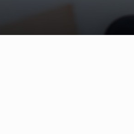
频以短视频为载体，直观记录并传播工厂的日常工
交媒体时代，这类视频凭借其真实的记录视角与独特的工业美学，正吸引
的现场状态与劳动者的工作日常。通过镜头，流水线的运转节奏、工人的
出产业工人严谨专注、默默耕耘的工匠精神。
加工不同，这类视频往往以原生态的纪录方式，呈现未加修饰的生产实况
带。它既能生动展示工艺细节与品质管控，提升品牌透明度与产品信任度
成本优势，为工业品牌注入了人格化表达。 随着内容不断深化，工厂短视
的桥梁。未来，这一形式将继续演化，以更丰富的视听语言，持续记录中